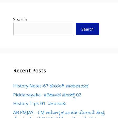
Search
Search
Recent Posts
History Notes-67:ಹಸರಂಗಿ ಪಾಮನಾಯಕ
Piddanayaka- ಇತಿಹಾಸದ ನೋಟ್ಸ್-02
History Tips-01: ಸಗರನಾಡು
AB PMJAY – CM ಆರೋಗ್ಯ ಕರ್ನಾಟಕ ಯೋಜನೆ: ತೀವ್ರ