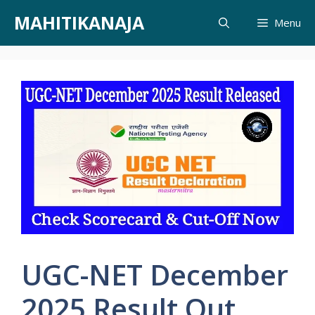
Skip
MAHITIKANAJA
Menu
to
content
UGC-NET December
2025 Result Out