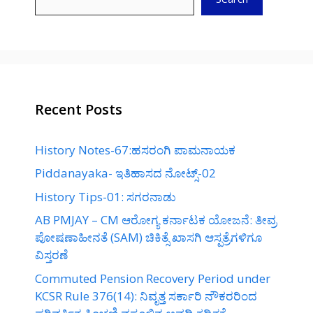
Recent Posts
History Notes-67:ಹಸರಂಗಿ ಪಾಮನಾಯಕ
Piddanayaka- ಇತಿಹಾಸದ ನೋಟ್ಸ್-02
History Tips-01: ಸಗರನಾಡು
AB PMJAY – CM ಆರೋಗ್ಯ ಕರ್ನಾಟಕ ಯೋಜನೆ: ತೀವ್ರ
ಪೋಷಣಾಹೀನತೆ (SAM) ಚಿಕಿತ್ಸೆ ಖಾಸಗಿ ಆಸ್ಪತ್ರೆಗಳಿಗೂ
ವಿಸ್ತರಣೆ
Commuted Pension Recovery Period under
KCSR Rule 376(14): ನಿವೃತ್ತ ಸರ್ಕಾರಿ ನೌಕರರಿಂದ