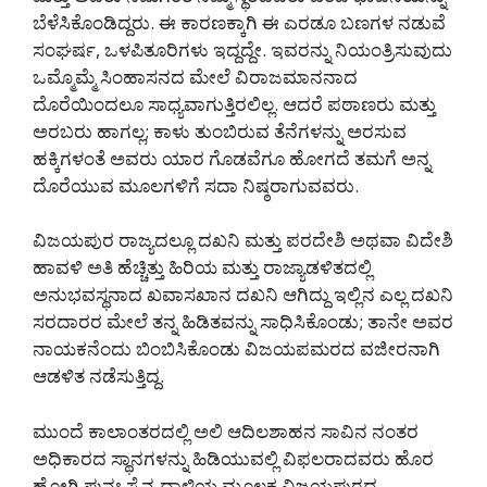
ಬೆಳೆಸಿಕೊಂಡಿದ್ದರು. ಈ ಕಾರಣಕ್ಕಾಗಿ ಈ ಎರಡೂ ಬಣಗಳ ನಡುವೆ
ಸಂಘರ್ಷ, ಒಳಪಿತೂರಿಗಳು ಇದ್ದದ್ದೇ. ಇವರನ್ನು ನಿಯಂತ್ರಿಸುವುದು
ಒಮ್ಮೊಮ್ಮೆ ಸಿಂಹಾಸನದ ಮೇಲೆ ವಿರಾಜಮಾನನಾದ
ದೊರೆಯಿಂದಲೂ ಸಾಧ್ಯವಾಗುತ್ತಿರಲಿಲ್ಲ. ಆದರೆ ಪಠಾಣರು ಮತ್ತು
ಅರಬರು ಹಾಗಲ್ಲ; ಕಾಳು ತುಂಬಿರುವ ತೆನೆಗಳನ್ನು ಅರಸುವ
ಹಕ್ಕಿಗಳಂತೆ ಅವರು ಯಾರ ಗೊಡವೆಗೂ ಹೋಗದೆ ತಮಗೆ ಅನ್ನ
ದೊರೆಯುವ ಮೂಲಗಳಿಗೆ ಸದಾ ನಿಷ್ಠರಾಗುವವರು.
ವಿಜಯಪುರ ರಾಜ್ಯದಲ್ಲೂ ದಖನಿ ಮತ್ತು ಪರದೇಶಿ ಅಥವಾ ವಿದೇಶಿ
ಹಾವಳಿ ಅತಿ ಹೆಚ್ಚಿತ್ತು ಹಿರಿಯ ಮತ್ತು ರಾಜ್ಯಾಡಳಿತದಲ್ಲಿ
ಅನುಭವಸ್ಥನಾದ ಖವಾಸಖಾನ ದಖನಿ ಆಗಿದ್ದು ಇಲ್ಲಿನ ಎಲ್ಲ ದಖನಿ
ಸರದಾರರ ಮೇಲೆ ತನ್ನ ಹಿಡಿತವನ್ನು ಸಾಧಿಸಿಕೊಂಡು; ತಾನೇ ಅವರ
ನಾಯಕನೆಂದು ಬಿಂಬಿಸಿಕೊಂಡು ವಿಜಯಪಮರದ ವಜೀರನಾಗಿ
ಆಡಳಿತ ನಡೆಸುತ್ತಿದ್ದ.
ಮುಂದೆ ಕಾಲಾಂತರದಲ್ಲಿ ಅಲಿ ಆದಿಲಶಾಹನ ಸಾವಿನ ನಂತರ
ಅಧಿಕಾರದ ಸ್ಥಾನಗಳನ್ನು ಹಿಡಿಯುವಲ್ಲಿ ವಿಫಲರಾದವರು ಹೊರ
ಹೋಗಿ ಪುನಃ ಸೈನ್ಯ ದಾಳಿಯ ಮೂಲಕ ವಿಜಯಪುರದ