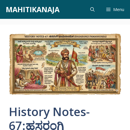
Skip
MAHITIKANAJA
Menu
to
content
History Notes-
67:ಹಸರಂಗಿ