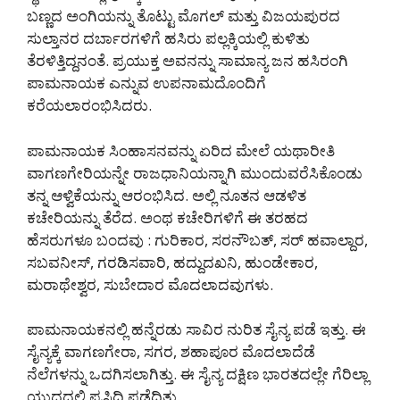
ಬಣ್ಣದ ಅಂಗಿಯನ್ನು ತೊಟ್ಟು ಮೊಗಲ್ ಮತ್ತು ವಿಜಯಪುರದ
ಸುಲ್ತಾನರ ದರ್ಬಾರಗಳಿಗೆ ಹಸಿರು ಪಲ್ಲಕ್ಕಿಯಲ್ಲಿ ಕುಳಿತು
ತೆರಳಿತ್ತಿದ್ದನಂತೆ. ಪ್ರಯುಕ್ತ ಅವನನ್ನು ಸಾಮಾನ್ಯ ಜನ ಹಸಿರಂಗಿ
ಪಾಮನಾಯಕ ಎನ್ನುವ ಉಪನಾಮದೊಂದಿಗೆ
ಕರೆಯಲಾರಂಭಿಸಿದರು.
ಪಾಮನಾಯಕ ಸಿಂಹಾಸನವನ್ನು ಏರಿದ ಮೇಲೆ ಯಥಾರೀತಿ
ವಾಗಣಗೇರಿಯನ್ನೇ ರಾಜಧಾನಿಯನ್ನಾಗಿ ಮುಂದುವರೆಸಿಕೊಂಡು
ತನ್ನ ಆಳ್ವಿಕೆಯನ್ನು ಆರಂಭಿಸಿದ. ಅಲ್ಲಿ ನೂತನ ಆಡಳಿತ
ಕಚೇರಿಯನ್ನು ತೆರೆದ. ಅಂಥ ಕಚೇರಿಗಳಿಗೆ ಈ ತರಹದ
ಹೆಸರುಗಳೂ ಬಂದವು : ಗುರಿಕಾರ, ಸರನೌಬತ್, ಸರ್ ಹವಾಲ್ದಾರ,
ಸಬವನೀಸ್, ಗರಡಿಸವಾರಿ, ಹದ್ದುದಖನಿ, ಹುಂಡೇಕಾರ,
ಮರಾಥೇಶ್ವರ, ಸುಬೇದಾರ ಮೊದಲಾದವುಗಳು.
ಪಾಮನಾಯಕನಲ್ಲಿ ಹನ್ನೆರಡು ಸಾವಿರ ನುರಿತ ಸೈನ್ಯ ಪಡೆ ಇತ್ತು. ಈ
ಸೈನ್ಯಕ್ಕೆ ವಾಗಣಗೇರಾ, ಸಗರ, ಶಹಾಪೂರ ಮೊದಲಾದೆಡೆ
ನೆಲೆಗಳನ್ನು ಒದಗಿಸಲಾಗಿತ್ತು. ಈ ಸೈನ್ಯ ದಕ್ಷಿಣ ಭಾರತದಲ್ಲೇ ಗೆರಿಲ್ಲಾ
ಯುದ್ಧದಲ್ಲಿ ಪ್ರಸಿದ್ಧಿ ಪಡೆದಿತ್ತು.