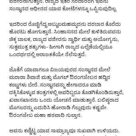
ವಜೀರನಾಗುತ್ತಾನೆ. ರಾಜ್ಯದ ಇತರ ಸರದಾರರಿಗೆ ಇವನು
ಸಂಸ್ಥಾನದ ಆಧೀನದ ಯಾವ ಕೋಟೆಗಳನ್ನೂ ಒಪ್ಪಿಸುವುದಿಲ್ಲ.
ಇದರಿಂದ ರೊಚ್ಚಿಗೆದ್ದ ಅಬ್ದುಲಮಹಮ್ಮದನು ದರಬಾರ ತೊರೆದು
ಹೊರಟು ಹೋಗುತ್ತಾನೆ. ಸಿಂಹಾಸನದ ಮೇಲೆ ಕುಳಿತಿರುವವನು
ಚಿಕ್ಕ ಬಾಲಕ, ರಾಜ್ಯದ ವಜೀರನು ಸ್ವಾರ್ಥಿ ಮತ್ತು ಅಯೋಗ್ಯನು,
ಸುತ್ತಮುತ್ತ ಶತ್ರುಗಳು- ಹೀಗಾಗಿ ರಾಜ್ಯದ ಎಲ್ಲೆಡೆಯಲ್ಲಿಯೂ
ಒಂದರ್ಥದಲ್ಲಿ ಆರಾಜಕತೆಯೇ ನೆಲೆಸುತ್ತದೆ.
ಜೊತೆಗೆ ಯಾವಾಗಲೂ ವಿಜಯಪುರದ ಸಂಸ್ಥಾನದ ಮೇಲೆ
ಮರಾಠಾ ಶಿವಾಜಿ ಮತ್ತು ಮೊಗಲ್ ಔರಂಗಜೇಬನ ಹದ್ದಿನ
ಕಣ್ಣುಗಳು ಬೇರೆ. ಸಂಸ್ಥಾನವನ್ನು ಹೇಗಾದರೂ ಮಾಡಿ
ದಕ್ಕಿಸಿಕೊಳ್ಳುವ ತಂತ್ರಗಳಲ್ಲಿ ಅವರಿಬ್ಬರೂ ತೊಡಗಿಕೊಂಡಿರುತ್ತಾರೆ,
ಖವಾಸಖಾನನು ಒಂದು ಯೋಚನೆ ಮಾಡುತ್ತಾನೆ. ಬಲಿಷ್ಠರಾದ
ಮೊಗಲರನ್ನು ಎದುರಿಸಿ ಹೋರಾಡಿ ಗೆಲ್ಲುವುದು ಕಷ್ಟವೇ.
ಔರಂಗಜೇಬ ಮಹಾ ಹಠವಾದಿ ಸುಲ್ತಾನ.
ಅವನು ಕಣ್ಣಿಟ್ಟ ಯಾವ ಸಾಮ್ರಾಜ್ಯವೂ ಸುಖವಾಗಿ ಉಳಿಯದು.