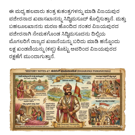
ಈ ಮಧ್ಯ ಹಲವಾರು ತಂತ್ರ ಕುತಂತ್ರಗಳನ್ನು ಮಾಡಿ ವಿಜಯಪುರ
ವಜೀರನಾದ ಖವಾಸಖಾನನ್ನು ಸಿದ್ಧಿಮಸೂದ್ ಕೊಲ್ಲಿಸುತ್ತಾನೆ. ಮತ್ತು
ಬಹಲೂಲಖಾನನು ಮರಣ ಹೊಂದಿದ ನಂತರ ವಿಜಯಪುರದ
ವಜೀರನಾಗಿ ನೇಮಕಗೊಂಡ ಸಿದ್ಧಿಮಸೂದನು ದಿಲ್ಲಿಯ
ಮೊಗಲರಿಗೆ ರಾಜ್ಯದ ಖಜಾನೆಯನ್ನು ಬರಿದು ಮಾಡಿ ಹನ್ನೊಂದು
ಲಕ್ಷ ಖಂಡಣಿಯನ್ನು (ಕಪ್ಪ) ಕೊಟ್ಟು ಅವರಿಂದ ವಿಜಯಪುರದ
ರಕ್ಷಣೆಗೆ ಮುಂದಾಗುತ್ತಾನೆ.