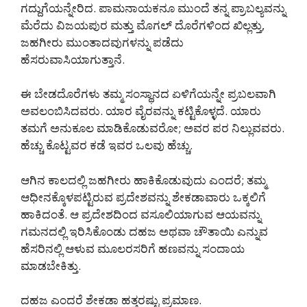
ಗದ್ದುಗೆಯನ್ನೇರಿದ. ಪಾಮನಾಯಕನೂ ಮುಂದೆ ತನ್ನ ಪ್ರಾಬಲ್ಯವನ್ನು
ಮೆರೆದು ವಿಜಯಪುರ ಮತ್ತು ಮೊಗಲ್ ದೊರೆಗಳಿಂದ ಖಿಲ್ಲತ್ತು,
ಜಹಗೀರು ಮುಂತಾದವುಗಳನ್ನು ಪಡೆದು
ಹೆಸರುವಾಸಿಯಾಗುತ್ತಾನೆ.
ಈ ಬೇಡದೊರೆಗಳು ತಮ್ಮ ಸಂಸ್ಥಾನದ ಏಳಿಗೆಯನ್ನೇ ಪ್ರಬಲವಾಗಿ
ಅವಲಂಬಿಸಿದವರು. ಯಾರ ವೈರವನ್ನು ಕಟ್ಟಿಕೊಳ್ಳದೆ. ಯಾರು
ತಮಗೆ ಅನುಕೂಲ ಮಾಡಿಕೊಡುವರೋ; ಅವರ ಪರ ನಿಲ್ಲುವವರು.
ಹೆಚ್ಚು ಕೊಟ್ಟವರ ಕಡೆ ಇವರ ಒಲವು ಹೆಚ್ಚು.
ಆಗಿನ ಕಾಲದಲ್ಲಿ ಜಹಗೀರು ಹಾಕಿಕೊಡುವುದು ಎಂದರೆ; ತಮ್ಮ
ಆಧೀನಕ್ಕೊಳಪಟ್ಟಿರುವ ಪ್ರದೇಶವನ್ನು ಶೇಕಡಾವಾರು ಒಕ್ಕಲಿಗೆ
ಹಾಕಿದಂತೆ. ಆ ಪ್ರದೇಶದಿಂದ ವಸೂಲಿಯಾಗುವ ಆಯವನ್ನು
ಗಮನದಲ್ಲಿ ಇರಿಸಿಕೊಂಡು ದಹಜ ಅಥವಾ ಚೌತಾಯಿ ಎನ್ನುವ
ಹೆಸರಿನಲ್ಲಿ ಆಳುವ ಮೂಲರಸರಿಗೆ ಹಣವನ್ನು ಸಂದಾಯ
ಮಾಡಬೇಕಿತ್ತು.
ದಹಜ ಎಂದರೆ ಶೇಕಡಾ ಹತ್ತರಷ್ಟು ಪ್ರಮಾಣ.