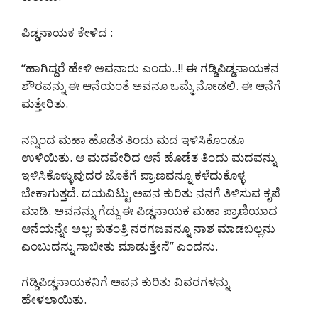
ಪಿಡ್ಡನಾಯಕ ಕೇಳಿದ :
“ಹಾಗಿದ್ದರೆ ಹೇಳಿ ಅವನಾರು ಎಂದು..!! ಈ ಗಡ್ಡಿಪಿಡ್ಡನಾಯಕನ
ಶೌರವನ್ನು ಈ ಆನೆಯಂತೆ ಅವನೂ ಒಮ್ಮೆ ನೋಡಲಿ. ಈ ಆನೆಗೆ
ಮತ್ತೇರಿತು.
ನನ್ನಿಂದ ಮಹಾ ಹೊಡೆತ ತಿಂದು ಮದ ಇಳಿಸಿಕೊಂಡೂ
ಉಳಿಯಿತು. ಆ ಮದವೇರಿದ ಆನೆ ಹೊಡೆತ ತಿಂದು ಮದವನ್ನು
ಇಳಿಸಿಕೊಳ್ಳುವುದರ ಜೊತೆಗೆ ಪ್ರಾಣವನ್ನೂ ಕಳೆದುಕೊಳ್ಳ
ಬೇಕಾಗುತ್ತದೆ. ದಯವಿಟ್ಟು ಅವನ ಕುರಿತು ನನಗೆ ತಿಳಿಸುವ ಕೃಪೆ
ಮಾಡಿ. ಅವನನ್ನು ಗೆದ್ದು ಈ ಪಿಡ್ಡನಾಯಕ ಮಹಾ ಪ್ರಾಣಿಯಾದ
ಆನೆಯನ್ನೇ ಅಲ್ಲ; ಕುತಂತ್ರಿ ನರಗಜವನ್ನೂ ನಾಶ ಮಾಡಬಲ್ಲನು
ಎಂಬುದನ್ನು ಸಾಬೀತು ಮಾಡುತ್ತೇನೆ” ಎಂದನು.
ಗಡ್ಡಿಪಿಡ್ಡನಾಯಕನಿಗೆ ಅವನ ಕುರಿತು ವಿವರಗಳನ್ನು
ಹೇಳಲಾಯಿತು.