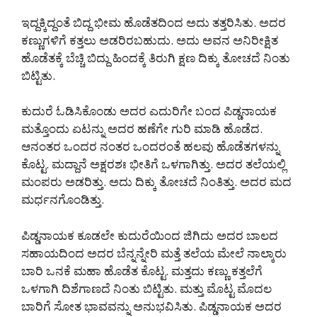
ಇದ್ದಕ್ಕಿದ್ದಂತೆ ಬಿದ್ದ ಭೀಮ ಹೊಡೆತದಿಂದ ಅದು ತತ್ತರಿಸಿತು. ಅದರ
ಕಣ್ಣುಗಳಿಗೆ ಕತ್ತಲು ಅಡರಿರಬಹುದು. ಅದು ಅವನ ಅನಿರೀಕ್ಷಿತ
ಹೊಡೆತಕ್ಕೆ ಬೆಚ್ಚಿ ಬಿದ್ದು ಹಿಂದಕ್ಕೆ ತಿರುಗಿ ಕ್ಷಣ ದಿಕ್ಕು ತೋಚದೆ ನಿಂತು
ಬಿಟ್ಟಿತು.
ಕುದುರೆ ಓಡಿಸಿಕೊಂಡು ಅದರ ಎದುರಿಗೇ ಬಂದ ಪಿಡ್ಡನಾಯಕ
ಮತ್ತೊಂದು ಏಟನ್ನು ಅದರ ಹಣೆಗೇ ಗುರಿ ಮಾಡಿ ಹೊಡೆದ.
ಆನಂತರ ಒಂದರ ನಂತರ ಒಂದರಂತೆ ಹಲವು ಹೊಡೆತಗಳನ್ನು
ಕೊಟ್ಟ. ಮದ್ದಾನೆ ಅಕ್ಷರಶಃ ಭೀತಿಗೆ ಒಳಗಾಗಿತ್ತು. ಅದರ ತಲೆಯಲ್ಲಿ
ಮಂಪರು ಅಡರಿತ್ತು. ಅದು ದಿಕ್ಕು ತೋಚದೆ ನಿಂತಿತ್ತು. ಅದರ ಮದ
ಮರ್ಧನಗೊಂಡಿತ್ತು.
ಪಿಡ್ಡನಾಯಕ ಕೂಡಲೇ ಕುದುರೆಯಿಂದ ಜಿಗಿದು ಅದರ ಬಾಲದ
ಸಹಾಯದಿಂದ ಅದರ ಬೆನ್ನನ್ನೇರಿ ಮತ್ತೆ ತಲೆಯ ಮೇಲೆ ನಾಲ್ಕಾರು
ಬಾರಿ ಒನಕೆ ಮಹಾ ಹೊಡೆತ ಕೊಟ್ಟ. ಮತ್ತದು ಕಣ್ಣು ಕತ್ತಲೆಗೆ
ಒಳಗಾಗಿ ದಿಶೆಗಾಣದೆ ನಿಂತು ಬಿಟ್ಟಿತು. ಮತ್ತು ಮೊಟ್ಟ ಮೊದಲ
ಬಾರಿಗೆ ಸೋತ ಭಾವವನ್ನು ಅನುಭವಿಸಿತು. ಪಿಡ್ಡನಾಯಕ ಅದರ