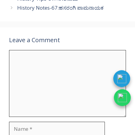
History Notes-67:ಹಸರಂಗಿ ಪಾಮನಾಯಕ
Leave a Comment
Comment
Name