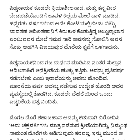
ಪಿಡ್ಡನಾಯಕ ಕೂಡಲೇ ಕ್ರಿಯಾಶೀಲನಾದ. ಮತ್ತು ತನ್ನ ವೀರ
ಬೇಡಪಡೆಯೊಂದಿಗೆ ಜಾವಳಿ ಕಿಲ್ಲೆಯ ಮೇಲೆ ದಾಳಿ ಮಾಡಿದ.
ಹನ್ನೆರಡು ವರ್ಷಗಳಿಂದ ಅದೇ ಕೋಟೆಯಲ್ಲಿ ಬೀಡು ಬಿಟ್ಟು
ಬಾದಶಹ ಆದಿಲಶಹಾನಿಗೆ ಕಿರುಕುಳ ಕೊಡುತ್ತಿದ್ದ ಅಬ್ದುಲ್ಲಾಖಾನ
ಎಂಬುವವನ ಮೇಲೆ ಸಮರ ಸಾರಿ ಅವನನ್ನು ಸೋಲಿಸಿ ಅವನ
ಸೊಕ್ಕು ಅಡಗಿಸಿ ವಿಜಯಪುರ ದೊರೆಯ ಕೃಪೆಗೆ ಒಳಗಾದನು.
ಪಿಡ್ಡನಾಯಕನಿಂದ ಗಜ ಮರ್ಧನ ಮಾಡಿಸಿದ ನಂತರ ಸುಲ್ತಾನ
ಆದಿಲಶಾಹಿಗೆ ಆನೆಕ್ರೀಡೆಯ ಹುಚ್ಚು ಹತ್ತಿತು. ಅದನ್ನು ಪ್ರತಿವರ್ಷ
ನಡೆಸಬೇಕು ಎಂಬ ಇರಾದೆಯನ್ನು ಅವನು ಹೊಂದಿದ.
ಮಾರನೆಯ ವರ್ಷ ಅದನ್ನು ನಡೆಸುವ ಉದ್ದೇಶ ಹೊಂದಿ ಅದರ
ವ್ಯವಸ್ಥೆಯಲ್ಲಿ ತೊಡಗಿದ. ಕೂಡಲೇ ದೆಹಲಿಯಿಂದ ಒಂದು
ಎಚ್ಚರಿಕೆಯ ಪತ್ರ ಬಂದಿತು.
ಮೊಗಲ ದೊರೆ ಶಹಾಜಹಾನ ಅದನ್ನು ಕಡುವಾಗಿ ವಿರೋಧಿಸಿ
‘ಅದು ಚಕ್ರವರ್ತಿಗಳು ಮಾತ್ರ ನಡೆಸುವ ಕ್ರೀಡೆಯಾಗಿದ್ದು, ನಿಮ್ಮಂಥ
ಸಾಮಂತ ದೊರೆಗಳು ಆಡಿಸುವುದು ತರವಲ್ಲ. ಇನ್ನು ಮುಂದೆ ಆ