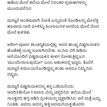
ಹಣೆಯ ಮೇಲೆ ತಲೆಯ ಮೇಲೆ ನಿರಂತರ ಪ್ರವಾಹಗಳನ್ನು
ಮುಂದುವರೆಸಿದ.
ಮದ್ದಾನೆ ಅಂತಿಮವಾಗಿ ಸೋತೆ ಎನ್ನುವಂತೆ ಸೊಂಡಿಲನ್ನು ಮೇಲೆತ್ತಿ
ಹಲವಾರು ಬಾರಿ ಘೀಳಿಟ್ಟು ಹಿಂಗಾಲುಗಳ ಆಸರೆಯ ಮೇಲೆ ನೆಲದ
ಮೇಲೆ ಕುಳಿತಿತು.
ಅದೀಗ ಪೂರ್ಣ ಶಾಂತಸ್ಥಿತಿಯಲ್ಲಿತ್ತು. ಅದರ ಹುಚ್ಚು ಪಿಡ್ಡನಾಯಕನ
ಹೊಡೆತಕ್ಕೆ ನುಚ್ಚು ನೂರಾಗಿರಬೇಕು. ಉಸಿರು ಬಿಗಿ ಹಿಡಿದು
ಆನೆಯೊಂದಿಗೆ ಪಿಡ್ಡನಾಯಕನ ಕಾಳಗ ನೋಡುತ್ತಿದ್ದ ಜನ
‘ಮುಂದೇನಾಗುವುದೋ?’ ಎಂಬ ಆತಂಕದಲ್ಲಿ ಇದ್ದರು. ಕೊನೆಗೆ
ಮದ್ದಾನೆ ಪರಾಜಯಗೊಂಡಿದ್ದನ್ನು ಕಂಡು ಅವರೂ ನಿಟ್ಟುಸಿರು
ಬಿಟ್ಟರು.
ಮದ್ದಾನೆ ಪಿಡ್ಡನಾಯಕನನ್ನು ತನ್ನ ಒಡೆಯನೆಂದು
ಆದರಿಸಿತೇನೋ.!! ಅವನು ಬೆನ್ನು ಚಪ್ಪರಿಸಿದ. ತಲೆಯ ಮೇಲೆ
ಸಾಂತ್ವನದ ಹಸ್ತ ಆಡಿಸಿ ಪ್ರೀತಿಯನ್ನು ವ್ಯಕ್ತಪಡಿಸಿದ. ಆನೆ ಮತ್ತೆ ಎದ್ದು
ನಿಂತಿತು. ಅವನು ಅದನ್ನು ಹತ್ತಿ ಅರಮನೆಯತ್ತ ಹೊರಟ.