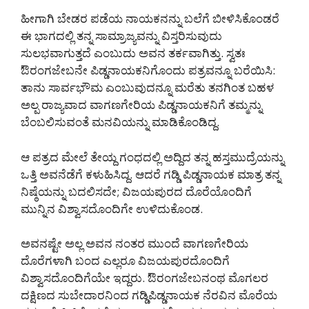
ಹೀಗಾಗಿ ಬೇಡರ ಪಡೆಯ ನಾಯಕನನ್ನು ಬಲೆಗೆ ಬೀಳಿಸಿಕೊಂಡರೆ
ಈ ಭಾಗದಲ್ಲಿ ತನ್ನ ಸಾಮ್ರಾಜ್ಯವನ್ನು ವಿಸ್ತರಿಸುವುದು
ಸುಲಭವಾಗುತ್ತದೆ ಎಂಬುದು ಅವನ ತರ್ಕವಾಗಿತ್ತು. ಸ್ವತಃ
ಔರಂಗಜೇಬನೇ ಪಿಡ್ಡನಾಯಕನಿಗೊಂದು ಪತ್ರವನ್ನೂ ಬರೆಯಿಸಿ:
ತಾನು ಸಾರ್ವಭೌಮ ಎಂಬುವುದನ್ನೂ ಮರೆತು ತನಗಿಂತ ಬಹಳ
ಅಲ್ಪ ರಾಜ್ಯವಾದ ವಾಗಣಗೇರಿಯ ಪಿಡ್ಡನಾಯಕನಿಗೆ ತಮ್ಮನ್ನು
ಬೆಂಬಲಿಸುವಂತೆ ಮನವಿಯನ್ನು ಮಾಡಿಕೊಂಡಿದ್ದ.
ಆ ಪತ್ರದ ಮೇಲೆ ತೇಯ್ದ ಗಂಧದಲ್ಲಿ ಅದ್ದಿದ ತನ್ನ ಹಸ್ತಮುದ್ರೆಯನ್ನು
ಒತ್ತಿ ಅವನೆಡೆಗೆ ಕಳುಹಿಸಿದ್ದ. ಆದರೆ ಗಡ್ಡಿ ಪಿಡ್ಡನಾಯಕ ಮಾತ್ರ ತನ್ನ
ನಿಷ್ಠೆಯನ್ನು ಬದಲಿಸದೇ; ವಿಜಯಪುರದ ದೊರೆಯೊಂದಿಗೆ
ಮುನ್ನಿನ ವಿಶ್ವಾಸದೊಂದಿಗೇ ಉಳಿದುಕೊಂಡ.
ಅವನಷ್ಟೇ ಅಲ್ಲ ಅವನ ನಂತರ ಮುಂದೆ ವಾಗಣಗೇರಿಯ
ದೊರೆಗಳಾಗಿ ಬಂದ ಎಲ್ಲರೂ ವಿಜಯಪುರದೊಂದಿಗೆ
ವಿಶ್ವಾಸದೊಂದಿಗೆಯೇ ಇದ್ದರು. ಔರಂಗಜೇಬನಂಥ ಮೊಗಲರ
ದಕ್ಷಿಣದ ಸುಬೇದಾರನಿಂದ ಗಡ್ಡಿಪಿಡ್ಡನಾಯಕ ನೆರವಿನ ಮೊರೆಯ