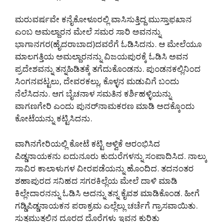
ಮರುವರ್ಷವೇ ಕನೈಕೋಳೂರಲ್ಲಿ ವಾಸಿಸುತ್ತಿದ್ದ ಮುಸ್ತಾಫಖಾನ
ಎಂಬ ಅಮಲ್ದಾರನ ಮೇಲೆ ಸಮರ ಸಾರಿ ಅವನನ್ನು
ಭಾಗಾನಗರ(ಹೈದರಾಬಾದ)ದವರೆಗೆ ಓಡಿಸಿದನು. ಆ ಮೇಲೆಯೂ
ಮಾಲಗತ್ತಿಯ ಅಮಲ್ದಾರನನ್ನು ವಿಜಯಪುರಕ್ಕೆ ಓಡಿಸಿ ಅವನ
ಪ್ರದೇಶವನ್ನು ತನ್ನಹಿಡಿತಕ್ಕೆ ತಗೆದುಕೊಂಡನು. ಪುಂಡನಕಲ್ಲಿನಿಂದ
ಸಿಂಗನವಟ್ಟಲು, ದೇವರಕಲ್ಲು, ಕೊಳ್ಳನ ಮಡುವಿಗೆ ಬಂದು
ನೆಲೆಸಿದನು. ಆಗ ಬೈಚನಾಳ ಸಮತಿನ ಕರ್ಶಿಹಳ್ಳಿಯನ್ನು
ವಾಗಣಗೇರಿ ಎಂದು ಪುನರ್‌ನಾಮಕರಣ ಮಾಡಿ ಅದಕ್ಕೊಂದು
ಕೋಟೆಯನ್ನು ಕಟ್ಟಿಸಿದನು.
ವಾಗಿನಗೇರಿಯಲ್ಲಿ ಕೋಟೆ ಕಟ್ಟಿ ಆಳ್ವಿಕೆ ಆರಂಭಿಸಿದ
ಪಿಡ್ಡನಾಯಕನು ಐದುನೂರು ಕುದುರೆಗಳನ್ನು ಸಂಪಾದಿಸಿದ. ನಾಲ್ಕು
ಸಾವಿರ ಕಾಲಾಳುಗಳ ವೀರಪಡೆಯನ್ನು ಹೊಂದಿದ. ತದನಂತರ
ಶಹಾಪುರದ ಸನಿಹದ ಸಗರಕಿಲ್ಲೆಯ ಮೇಲೆ ದಾಳಿ ಮಾಡಿ
ಕಿಲ್ಲೇದಾರನನ್ನು ಓಡಿಸಿ ಅದನ್ನು ತನ್ನ ಕೈವಶ ಮಾಡಿಕೊಂಡ. ಹೀಗೆ
ಗಡ್ಡಿಪಿಡ್ಡನಾಯಕನ ಪರಾಕ್ರಮ ಎಲ್ಲೆಲ್ಲು ಚರ್ಚೆಗೆ ಗ್ರಾಸವಾಯಿತು.
ಸುತ್ತಮುತ್ತಲಿನ ದೂರದ ದೊರೆಗಳು ಇವನ ಕುರಿತು