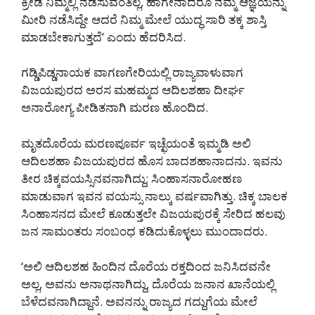
ಕ್ರೀಡೆ ನಿಮ್ಮಲ್ಲಿ ನಡೆಸುವಂತಿಲ್ಲ, ಹಾಗೇನಾದರೂ ನಮ್ಮ ಆಜ್ಞೆಯನ್ನು
ಮೀರಿ ನಡೆಸಿದ್ದೇ ಆದರೆ ನಿಮ್ಮ ಮೇಲೆ ಯುದ್ಧ ಸಾರಿ ತಕ್ಕ ಶಾಸ್ತಿ
ಮಾಡಬೇಕಾಗುತ್ತದೆ’ ಎಂದು ಹೆದರಿಸಿದ.
ಗಡ್ಡಿಪಿಡ್ಡನಾಯಕ ವಾಗಣಗೇರಿಯಲ್ಲಿ ರಾಜ್ಯವಾಳುವಾಗ
ವಿಜಯಪುರದ ಅರಸ ಮಹಮ್ಮದ ಆದಿಲಶಹಾ ದೀರ್ಘ
ಅನಾರೋಗ್ಯ ಪೀಡಿತನಾಗಿ ಮರಣ ಹೊಂದಿದ.
ಮೃತದೊರೆಯ ಮರಣಪೂರ್ವ ಇಚ್ಛೆಯಂತೆ ಇಮ್ಮಡಿ ಅಲಿ
ಆದಿಲಶಹಾ ವಿಜಯಪುರದ ಹೊಸ ಬಾದಶಹಾನಾದನು. ಇವನು
ತೀರ ಚಿಕ್ಕವಯಸ್ಸಿನವನಾಗಿದ್ದು; ಸಿಂಹಾಸನಾರೋಹಣ
ಮಾಡುವಾಗ ಇವನ ವಯಸ್ಸು ನಾಲ್ಕು ವರ್ಷವಾಗಿತ್ತು. ಚಿಕ್ಕ ಬಾಲಕ
ಸಿಂಹಾಸನದ ಮೇಲೆ ಕೂಡುತ್ತಲೇ ವಿಜಯಪುರಕ್ಕೆ ಸೇರಿದ ಹಲವು
ಜನ ಸಾಮಂತರು ಸಂಬಂಧ ಕಡಿದುಕೊಳ್ಳಲು ಮುಂದಾದರು.
‘ಅಲಿ ಆದಿಲಶಹ ಹಿಂದಿನ ದೊರೆಯ ರಕ್ತದಿಂದ ಜನಿಸಿದವನೇ
ಅಲ್ಲ, ಅವನು ಅನಾಥನಾಗಿದ್ದು, ದೊರೆಯ ಜನಾನ ಖಾನೆಯಲ್ಲಿ
ಬೆಳೆದವನಾಗಿದ್ದಾನೆ. ಅವನನ್ನು ರಾಜ್ಯದ ಗದ್ದುಗೆಯ ಮೇಲೆ