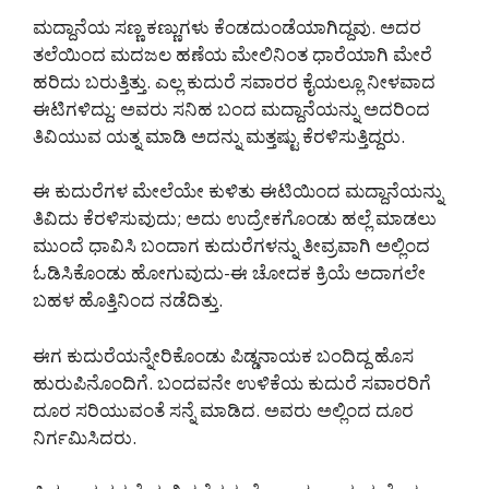
ಮದ್ದಾನೆಯ ಸಣ್ಣ ಕಣ್ಣುಗಳು ಕೆಂಡದುಂಡೆಯಾಗಿದ್ದವು. ಅದರ
ತಲೆಯಿಂದ ಮದಜಲ ಹಣೆಯ ಮೇಲಿನಿಂತ ಧಾರೆಯಾಗಿ ಮೇರೆ
ಹರಿದು ಬರುತ್ತಿತ್ತು. ಎಲ್ಲ ಕುದುರೆ ಸವಾರರ ಕೈಯಲ್ಲೂ ನೀಳವಾದ
ಈಟಿಗಳಿದ್ದು; ಅವರು ಸನಿಹ ಬಂದ ಮದ್ದಾನೆಯನ್ನು ಅದರಿಂದ
ತಿವಿಯುವ ಯತ್ನ ಮಾಡಿ ಅದನ್ನು ಮತ್ತಷ್ಟು ಕೆರಳಿಸುತ್ತಿದ್ದರು.
ಈ ಕುದುರೆಗಳ ಮೇಲೆಯೇ ಕುಳಿತು ಈಟಿಯಿಂದ ಮದ್ದಾನೆಯನ್ನು
ತಿವಿದು ಕೆರಳಿಸುವುದು; ಅದು ಉದ್ರೇಕಗೊಂಡು ಹಲ್ಲೆ ಮಾಡಲು
ಮುಂದೆ ಧಾವಿಸಿ ಬಂದಾಗ ಕುದುರೆಗಳನ್ನು ತೀವ್ರವಾಗಿ ಅಲ್ಲಿಂದ
ಓಡಿಸಿಕೊಂಡು ಹೋಗುವುದು-ಈ ಚೋದಕ ಕ್ರಿಯೆ ಅದಾಗಲೇ
ಬಹಳ ಹೊತ್ತಿನಿಂದ ನಡೆದಿತ್ತು.
ಈಗ ಕುದುರೆಯನ್ನೇರಿಕೊಂಡು ಪಿಡ್ಡನಾಯಕ ಬಂದಿದ್ದ ಹೊಸ
ಹುರುಪಿನೊಂದಿಗೆ. ಬಂದವನೇ ಉಳಿಕೆಯ ಕುದುರೆ ಸವಾರರಿಗೆ
ದೂರ ಸರಿಯುವಂತೆ ಸನ್ನೆ ಮಾಡಿದ. ಅವರು ಅಲ್ಲಿಂದ ದೂರ
ನಿರ್ಗಮಿಸಿದರು.