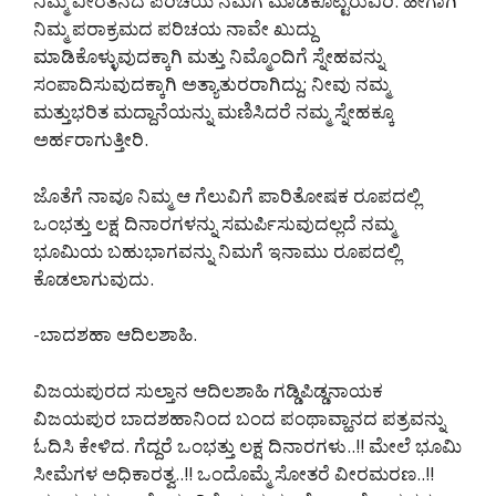
ನಿಮ್ಮ ವೀರತನದ ಪರಿಚಯ ನಮಗೆ ಮಾಡಿಕೊಟ್ಟಿರುವಿರಿ. ಹೀಗಾಗಿ
ನಿಮ್ಮ ಪರಾಕ್ರಮದ ಪರಿಚಯ ನಾವೇ ಖುದ್ದು
ಮಾಡಿಕೊಳ್ಳುವುದಕ್ಕಾಗಿ ಮತ್ತು ನಿಮ್ಮೊಂದಿಗೆ ಸ್ನೇಹವನ್ನು
ಸಂಪಾದಿಸುವುದಕ್ಕಾಗಿ ಅತ್ಯಾತುರರಾಗಿದ್ದು; ನೀವು ನಮ್ಮ
ಮತ್ತುಭರಿತ ಮದ್ದಾನೆಯನ್ನು ಮಣಿಸಿದರೆ ನಮ್ಮ ಸ್ನೇಹಕ್ಕೂ
ಅರ್ಹರಾಗುತ್ತೀರಿ.
ಜೊತೆಗೆ ನಾವೂ ನಿಮ್ಮ ಆ ಗೆಲುವಿಗೆ ಪಾರಿತೋಷಕ ರೂಪದಲ್ಲಿ
ಒಂಭತ್ತು ಲಕ್ಷ ದಿನಾರಗಳನ್ನು ಸಮರ್ಪಿಸುವುದಲ್ಲದೆ ನಮ್ಮ
ಭೂಮಿಯ ಬಹುಭಾಗವನ್ನು ನಿಮಗೆ ಇನಾಮು ರೂಪದಲ್ಲಿ
ಕೊಡಲಾಗುವುದು.
-ಬಾದಶಹಾ ಆದಿಲಶಾಹಿ.
ವಿಜಯಪುರದ ಸುಲ್ತಾನ ಆದಿಲಶಾಹಿ ಗಡ್ಡಿಪಿಡ್ಡನಾಯಕ
ವಿಜಯಪುರ ಬಾದಶಹಾನಿಂದ ಬಂದ ಪಂಥಾವ್ಹಾನದ ಪತ್ರವನ್ನು
ಓದಿಸಿ ಕೇಳಿದ. ಗೆದ್ದರೆ ಒಂಭತ್ತು ಲಕ್ಷ ದಿನಾರಗಳು..!! ಮೇಲೆ ಭೂಮಿ
ಸೀಮೆಗಳ ಅಧಿಕಾರತ್ವ..!! ಒಂದೊಮ್ಮೆ ಸೋತರೆ ವೀರಮರಣ..!!