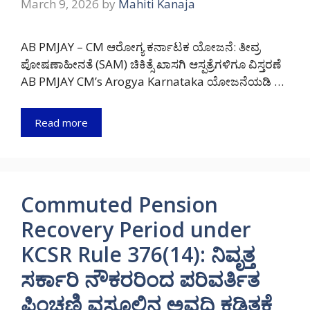
March 9, 2026
by
Mahiti Kanaja
AB PMJAY – CM ಆರೋಗ್ಯ ಕರ್ನಾಟಕ ಯೋಜನೆ: ತೀವ್ರ
ಪೋಷಣಾಹೀನತೆ (SAM) ಚಿಕಿತ್ಸೆ ಖಾಸಗಿ ಆಸ್ಪತ್ರೆಗಳಿಗೂ ವಿಸ್ತರಣೆ
AB PMJAY CM’s Arogya Karnataka ಯೋಜನೆಯಡಿ …
Read more
Commuted Pension
Recovery Period under
KCSR Rule 376(14): ನಿವೃತ್ತ
ಸರ್ಕಾರಿ ನೌಕರರಿಂದ ಪರಿವರ್ತಿತ
ಪಿಂಚಣಿ ವಸೂಲಿನ ಅವಧಿ ಕಡಿತಕ್ಕೆ