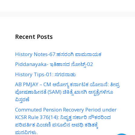
Recent Posts
History Notes-67:ಹಸರಂಗಿ ಪಾಮನಾಯಕ
Piddanayaka- ಇತಿಹಾಸದ ನೋಟ್ಸ್-02
History Tips-01: ಸಗರನಾಡು
AB PMJAY – CM ಆರೋಗ್ಯ ಕರ್ನಾಟಕ ಯೋಜನೆ: ತೀವ್ರ
ಪೋಷಣಾಹೀನತೆ (SAM) ಚಿಕಿತ್ಸೆ ಖಾಸಗಿ ಆಸ್ಪತ್ರೆಗಳಿಗೂ
ವಿಸ್ತರಣೆ
Commuted Pension Recovery Period under
KCSR Rule 376(14): ನಿವೃತ್ತ ಸರ್ಕಾರಿ ನೌಕರರಿಂದ
ಪರಿವರ್ತಿತ ಪಿಂಚಣಿ ವಸೂಲಿನ ಅವಧಿ ಕಡಿತಕ್ಕೆ
ಮನವಿಗಳು.