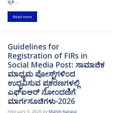
ಪ್ರತಿ …
Read more
Guidelines for
Registration of FIRs in
Social Media Post: ಸಾಮಾಜಿಕ
ಮಾಧ್ಯಮ ಪೋಸ್ಟ್‌ಗಳಿಂದ
ಉದ್ಭವಿಸುವ ಪ್ರಕರಣಗಳಲ್ಲಿ
ಎಫ್‌ಐಆರ್ ನೋಂದಣಿಗೆ
ಮಾರ್ಗಸೂಚಿಗಳು-2026
February 9, 2026
by
Mahiti Kanaja