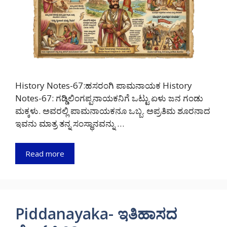
History Notes-67:ಹಸರಂಗಿ ಪಾಮನಾಯಕ History
Notes-67: ಗಡ್ಡಿಲಿಂಗಪ್ಪನಾಯಕನಿಗೆ ಒಟ್ಟು ಏಳು ಜನ ಗಂಡು
ಮಕ್ಕಳು. ಅವರಲ್ಲಿ ಪಾಮನಾಯಕನೂ ಒಬ್ಬ. ಅಪ್ರತಿಮ ಶೂರನಾದ
ಇವನು ಮಾತ್ರ ತನ್ನ ಸಂಸ್ಥಾನವನ್ನು …
Read more
Piddanayaka- ಇತಿಹಾಸದ