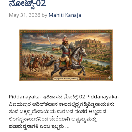
ನೋಟ್ಸ್-02
May 31, 2026
by
Mahiti Kanaja
Piddanayaka- ಇತಿಹಾಸದ ನೋಟ್ಸ್-02 Piddanayaka-
ವಿಜಯಪುರ ಆದಿಲ್‌ಶಹಾನ ಕಾಲದಲ್ಲಿದ್ದ ಗಡ್ಡಿಪಿಡ್ಡನಾಯಕನು
ತಂದೆ ಜಕ್ಕಪ್ಪ ದೇಸಾಯಿಯ ಮರಣದ ನಂತರ ಅಣ್ಣನಾದ
ಲಿಂಗಪ್ಪನಾಯಕನಿಂದ ಬೇರೆಯಾಗಿ ಅವ್ವಮ್ಮ ಮತ್ತು
ಹಣಮವ್ವನಾಗತಿ ಎಂಬ ಇಬ್ಬರು …